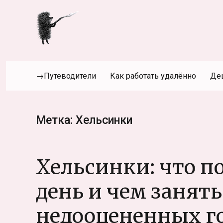
→Путеводители
Как работать удалённо
Де
Метка:
Хельсинки
Хельсинки: что п
день и чем занять
недооцененных г