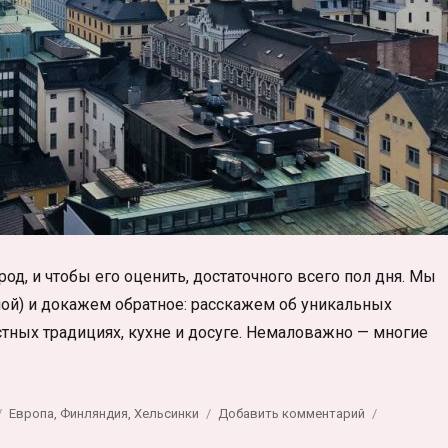
од, и чтобы его оценить, достаточного всего пол дня. Мы
ой) и докажем обратное: расскажем об уникальных
стных традициях, кухне и досуге. Немаловажно — многие
синки: что посмотреть за один день и чем заняться в одн
Метки
к
Европа
,
Финляндия
,
Хельсинки
Добавить комментарий
записи