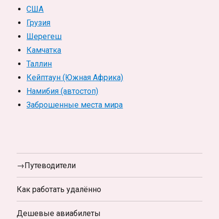
США
Грузия
Шерегеш
Камчатка
Таллин
Кейптаун (Южная Африка)
Намибия (автостоп)
Заброшенные места мира
→Путеводители
Как работать удалённо
Дешевые авиабилеты