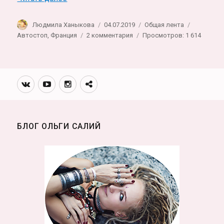
Автор
Опубликовано
Рубрики
Метки
Людмила Ханыкова
04.07.2019
Общая лента
к
Автостоп
,
Франция
2 комментария
Просмотров: 1 614
записи
Автостоп
(часть
1
Вконтакте
Youtube
Инстаграмм
Телеграм
—
канал
Россия-
Финляндия)
БЛОГ ОЛЬГИ САЛИЙ