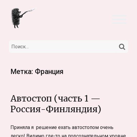
НА
Искать:
Метка:
Франция
Автостоп (часть 1 —
Россия-Финляндия)
Приняла я решение ехать автостопом очень
легко! Видимо где-то на подсознательном уровне