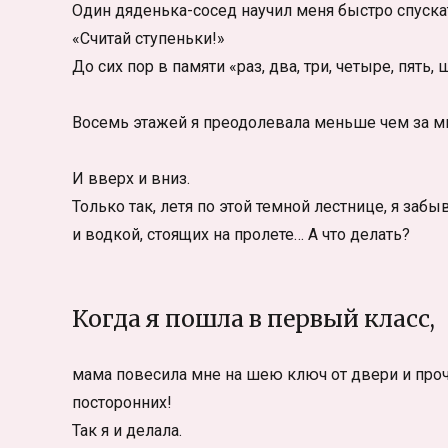
Один дяденька-сосед научил меня быстро спускать
«Считай ступеньки!»
До сих пор в памяти «раз, два, три, четыре, пять
Восемь этажей я преодолевала меньше чем за ми
И вверх и вниз.
Только так, летя по этой темной лестнице, я заб
и водкой, стоящих на пролете… А что делать?
Когда я пошла в первый класс,
мама повесила мне на шею ключ от двери и проч
посторонних!
Так я и делала.