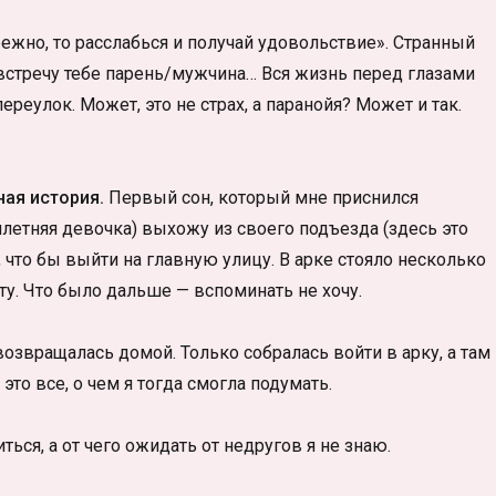
бежно, то расслабься и получай удовольствие». Странный
австречу тебе парень/мужчина… Вся жизнь перед глазами
ереулок. Может, это не страх, а паранойя? Может и так.
ная история.
Первый сон, который мне приснился
тилетняя девочка) выхожу из своего подъезда (здесь это
что бы выйти на главную улицу. В арке стояло несколько
ту. Что было дальше — вспоминать не хочу.
возвращалась домой. Только собралась войти в арку, а там
то все, о чем я тогда смогла подумать.
ться, а от чего ожидать от недругов я не знаю.