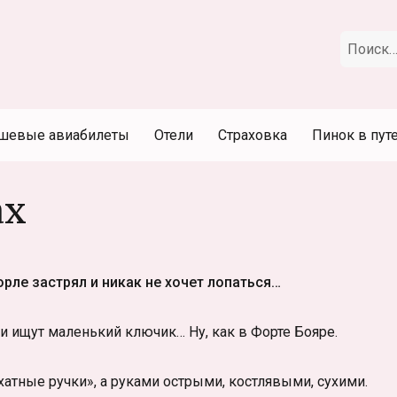
Искать:
шевые авиабилеты
Отели
Страховка
Пинок в пут
ах
рле застрял и никак не хочет лопаться…
ми ищут маленький ключик… Ну, как в Форте Бояре.
тные ручки», а руками острыми, костлявыми, сухими.