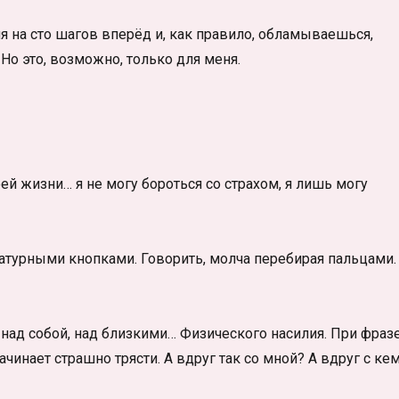
я на сто шагов вперёд и, как правило, обламываешься,
 Но это, возможно, только для меня.
оей жизни… я не могу бороться со страхом, я лишь могу
атурными кнопками. Говорить, молча перебирая пальцами.
 над собой, над близкими… Физического насилия. При фраз
инает страшно трясти. А вдруг так со мной? А вдруг с кем