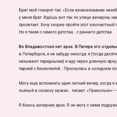
Брат мой говорит так: «Если изнасилование неиз
у меня брат. Идёшь вот так по улице вечером, н
пролетает. Хочу скорее пройти этот злосчастный п
Но я такая с самого детства… с раннего детства.
Во Владивостоке нет арок. В Питере это отдель
в Петербурге, я не забуду никогда: я (тогда деся
называют парадными) и иду через длинную арку, 
парней с бензопилой… Проснулась в холодном по
Могу ещё вспомнить один летний вечер, когда я 
пьяный в сосиску мужик… писает. «Прикольно» — э
Я боюсь вечерних арок. Я не могу с ними подружи