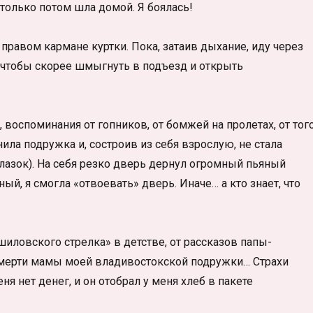
только потом шла домой. Я боялась!
 правом кармане куртки. Пока, затаив дыхание, иду через
, чтобы скорее шмыгнуть в подъезд и открыть
 воспоминания от гопников, от бомжей на пролетах, от того
нила подружка и, состроив из себя взрослую, не стала
глазок). На себя резко дверь дернул огромный пьяный
ый, я смогла «отвоевать» дверь. Иначе… а кто знает, что
шиловского стрелка» в детстве, от рассказов папы-
 смерти мамы моей владивостокской подружки… Страхи
еня нет денег, и он отобрал у меня хлеб в пакете