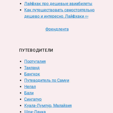
Лайфхак про дешевые авиабилеты
Как путешествовать самостоятельно
дешево и интересно. Лайфхаки ⇦
Френдлента
ПУТЕВОДИТЕЛИ
Португалия
Таиланд
Бангкок
Путеводитель по Самуи
Непал
Бали
Сингапур
Куала-Лумпур, Малайзия
Шри-Ланка