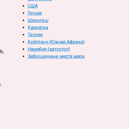
США
Грузия
Шерегеш
Камчатка
Таллин
Кейптаун (Южная Африка)
Намибия (автостоп)
у,
Заброшенные места мира
,