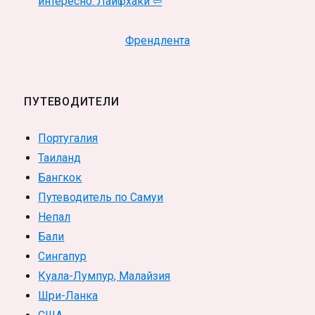
интересно. Лайфхаки ⇦
Френдлента
ПУТЕВОДИТЕЛИ
Португалия
Таиланд
Бангкок
Путеводитель по Самуи
Непал
Бали
Сингапур
Куала-Лумпур, Малайзия
Шри-Ланка