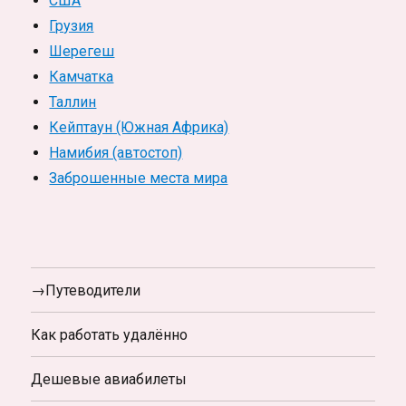
США
Грузия
Шерегеш
Камчатка
Таллин
Кейптаун (Южная Африка)
Намибия (автостоп)
Заброшенные места мира
→Путеводители
Как работать удалённо
Дешевые авиабилеты