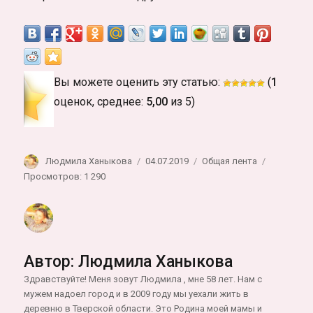
Вы можете оценить эту статью:
(
1
оценок, среднее:
5,00
из 5)
Автор
Опубликовано
Рубрики
Людмила Ханыкова
04.07.2019
Общая лента
Просмотров: 1 290
Автор:
Людмила Ханыкова
Здравствуйте! Меня зовут Людмила , мне 58 лет. Нам с
мужем надоел город и в 2009 году мы уехали жить в
деревню в Тверской области. Это Родина моей мамы и