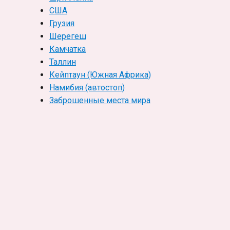
США
Грузия
Шерегеш
Камчатка
Таллин
Кейптаун (Южная Африка)
Намибия (автостоп)
Заброшенные места мира