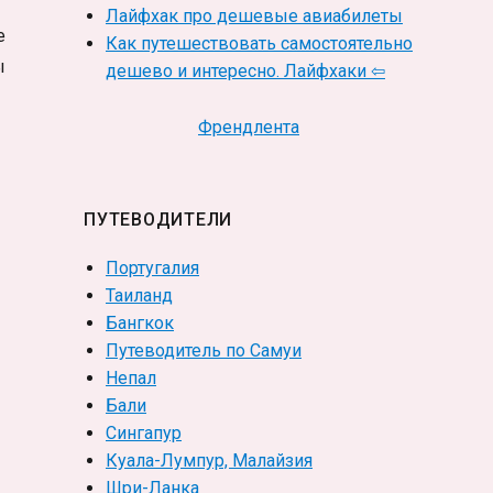
Лайфхак про дешевые авиабилеты
е
Как путешествовать самостоятельно
ы
дешево и интересно. Лайфхаки ⇦
Френдлента
ПУТЕВОДИТЕЛИ
Португалия
Таиланд
Бангкок
Путеводитель по Самуи
Непал
Бали
Сингапур
Куала-Лумпур, Малайзия
Шри-Ланка