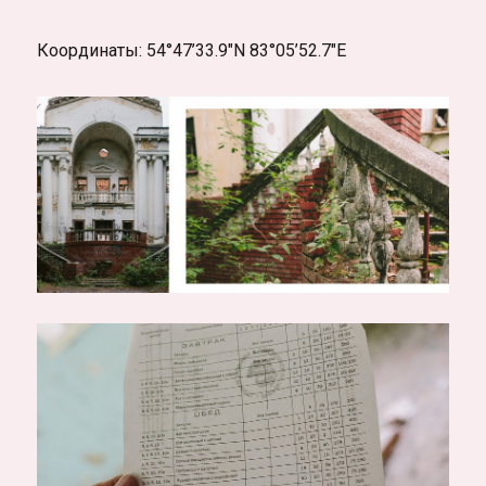
Координаты: 54°47’33.9″N 83°05’52.7″E