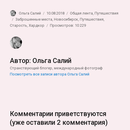
Автор
Опубликовано
Рубрики
Ольга Салий
10.08.2018
Общая лента
,
Путешествия
Метки
Заброшенные места
,
Новосибирск
,
Путешествия
,
Старость
,
Хардкор
Просмотров: 10 229
Автор:
Ольга Салий
Странствующий блогер, международный фотограф
Посмотреть все записи автора Ольга Салий
Комментарии приветствуются
(уже оставили 2 комментария)