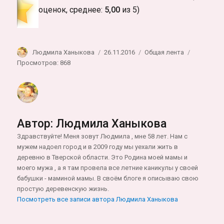
оценок, среднее:
5,00
из 5)
Автор
Опубликовано
Рубрики
Людмила Ханыкова
26.11.2016
Общая лента
Просмотров: 868
Автор:
Людмила Ханыкова
Здравствуйте! Меня зовут Людмила , мне 58 лет. Нам с
мужем надоел город и в 2009 году мы уехали жить в
деревню в Тверской области. Это Родина моей мамы и
моего мужа , а я там провела все летние каникулы у своей
бабушки - маминой мамы. В своём блоге я описываю свою
простую деревенскую жизнь.
Посмотреть все записи автора Людмила Ханыкова