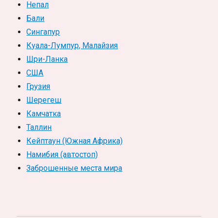
Непал
Бали
Сингапур
Куала-Лумпур, Малайзия
Шри-Ланка
США
Грузия
Шерегеш
Камчатка
Таллин
Кейптаун (Южная Африка)
Намибия (автостоп)
Заброшенные места мира