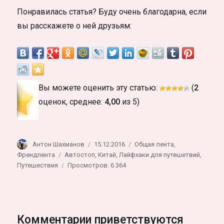
Понравилась статья? Буду очень благодарна, если
вы расскажете о ней друзьям:
Вы можете оценить эту статью:
(
2
оценок, среднее:
4,00
из 5)
Автор
Опубликовано
Рубрики
Антон Шахманов
15.12.2016
Общая лента
,
Метки
Френдлента
Автостоп
,
Китай
,
Лайфхаки для путешетвий
,
Путешествия
Просмотров: 6 364
Комментарии приветствуются