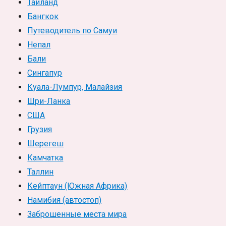
Таиланд
Бангкок
Путеводитель по Самуи
Непал
Бали
Сингапур
Куала-Лумпур, Малайзия
Шри-Ланка
США
Грузия
Шерегеш
Камчатка
Таллин
Кейптаун (Южная Африка)
Намибия (автостоп)
Заброшенные места мира