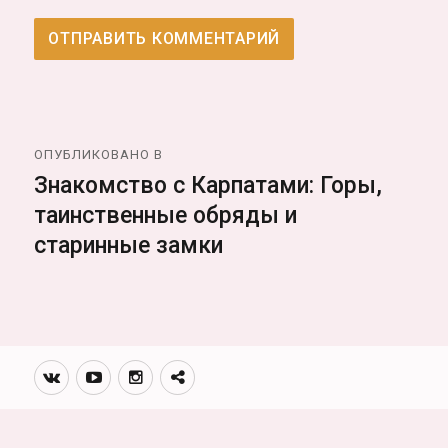
Навигация
ОПУБЛИКОВАНО В
по
Знакомство с Карпатами: Горы,
таинственные обряды и
записям
старинные замки
Вконтакте
Youtube
Инстаграмм
Телеграм
канал