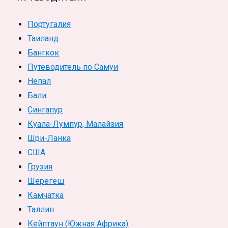
Португалия
Таиланд
Бангкок
Путеводитель по Самуи
Непал
Бали
Сингапур
Куала-Лумпур, Малайзия
Шри-Ланка
США
Грузия
Шерегеш
Камчатка
Таллин
Кейптаун (Южная Африка)