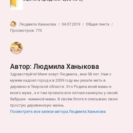
Автор
Опубликовано
Рубрики
Людмила Ханыкова
04.07.2019
Общая лента
Просмотров: 773
Автор:
Людмила Ханыкова
Здравствуйте! Меня зовут Людмила , мне 58 лет. Нам с
мужем надоел город и в 2009 году мы уехали жить в
деревню в Тверской области. Это Родина моей мамы и
моего мужа , а я там провела все летние каникулы у своей
бабушки - маминой мамы. В своём блоге я описываю свою
простую деревенскую жизнь.
Посмотреть все записи автора Людмила Ханыкова