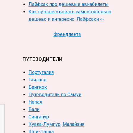
Лайфхак про дешевые авиабилеты
Как путешествовать самостоятельно
дешево и интересно. Лайфхаки ⇦
Френдлента
ПУТЕВОДИТЕЛИ
Португалия
Таиланд
Бангкок
Путеводитель по Самуи
Непал
Бали
Сингапур
Куала-Лумпур, Малайзия
Шри-Ланка