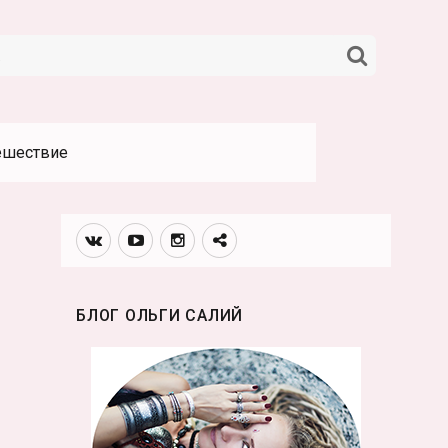
НАЙТИ
ешествие
Вконтакте
Youtube
Инстаграмм
Телеграм
канал
БЛОГ ОЛЬГИ САЛИЙ