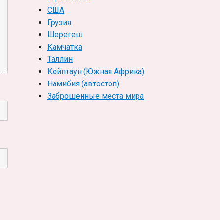
США
Грузия
Шерегеш
Камчатка
Таллин
Кейптаун (Южная Африка)
Намибия (автостоп)
Заброшенные места мира