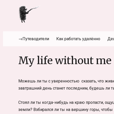
→Путеводители
Как работать удалённо
Де
My life without me
Можешь ли ты с уверенностью сказать, что жив
завтрашний день станет последним, будешь ли ты
Стоял ли ты когда-нибудь на краю пропасти, ощу
земли? Взбирался ли ты на вершину горы, чтобы