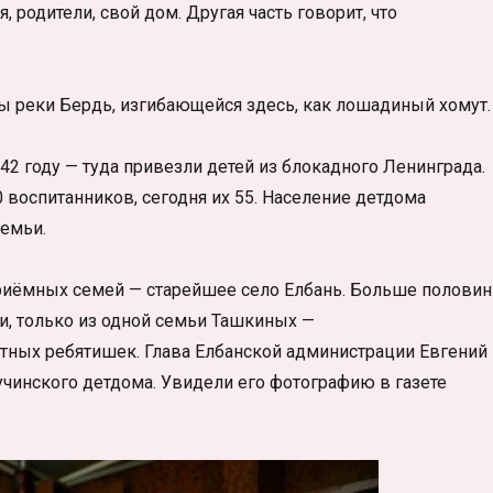
, родители, свой дом. Другая часть говорит, что
ны реки Бердь, изгибающейся здесь, как лошадиный хомут.
2 году — туда привезли детей из блокадного Ленинграда.
 воспитанников, сегодня их 55. Население детдома
семьи.
риёмных семей — старейшее село Елбань. Больше полови
, только из одной семьи Ташкиных —
стных ребятишек. Глава Елбанской администрации Евгений
чинского детдома. Увидели его фотографию в газете