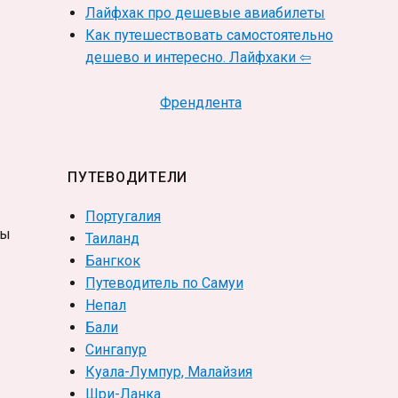
Лайфхак про дешевые авиабилеты
Как путешествовать самостоятельно
дешево и интересно. Лайфхаки ⇦
Френдлента
ПУТЕВОДИТЕЛИ
Португалия
ны
Таиланд
Бангкок
Путеводитель по Самуи
Непал
Бали
Сингапур
Куала-Лумпур, Малайзия
Шри-Ланка