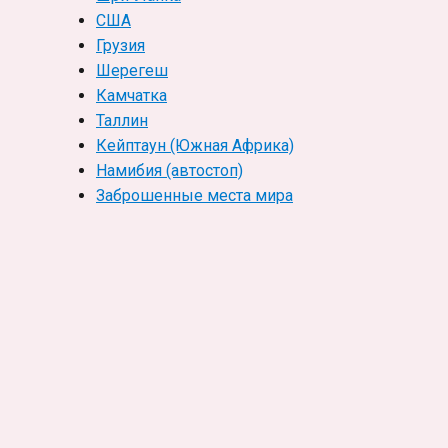
США
Грузия
Шерегеш
Камчатка
Таллин
Кейптаун (Южная Африка)
Намибия (автостоп)
Заброшенные места мира