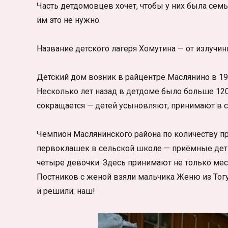
Часть детдомовцев хочет, чтобы у них была семья
им это не нужно.
Название детского лагеря Хомутина — от излучи
Детский дом возник в райцентре Маслянино в 194
Несколько лет назад в детдоме было больше 120
сокращается — детей усыновляют, принимают в 
Чемпион Маслянинского района по количеству п
первоклашек в сельской школе — приёмные дети
четыре девочки. Здесь принимают не только ме
Постников с женой взяли мальчика Женю из Тогу
и решили: наш!