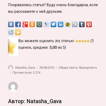
Понравилась статья? Буду очень благодарна, если
вы расскажете о ней друзьям:
Вы можете оценить эту статью:
(
1
оценок, среднее:
5,00
из 5)
Автор
Опубликовано
Рубрики
Natasha_Gava
28.08.2016
Общая лента
,
Френдлента
Просмотров: 2 274
Автор:
Natasha_Gava