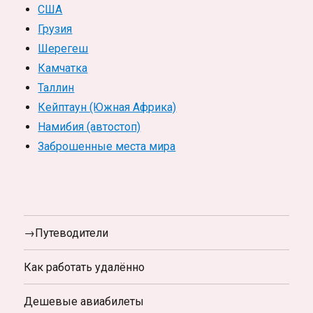
США
Грузия
Шерегеш
Камчатка
Таллин
Кейптаун (Южная Африка)
Намибия (автостоп)
Заброшенные места мира
→Путеводители
Как работать удалённо
Дешевые авиабилеты