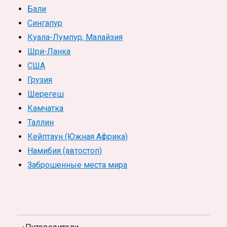
Бали
Сингапур
Куала-Лумпур, Малайзия
Шри-Ланка
США
Грузия
Шерегеш
Камчатка
Таллин
Кейптаун (Южная Африка)
Намибия (автостоп)
Заброшенные места мира