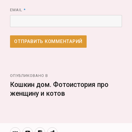
EMAIL
*
Навигация
ОПУБЛИКОВАНО В
по
Кошкин дом. Фотоистория про
женщину и котов
записям
Вконтакте
Youtube
Инстаграмм
Телеграм