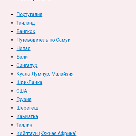
Португалия
Таиланд
Бангкок
Путеводитель по Самуи
Непал
Бали
Сингапур
Куала-Лумпур, Малайзия
Шри-Ланка
США
Грузия
Шерегеш
Камчатка
Таллин
Кейптаун (Южная Африка)