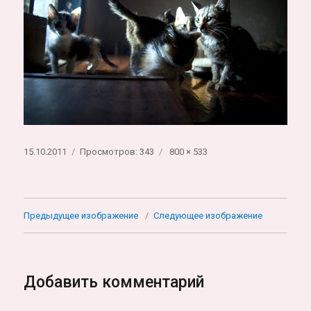
Опубликовано
Полный
15.10.2011
Просмотров: 343
800 × 533
размер
Предыдущее изображение
Следующее изображение
Добавить комментарий