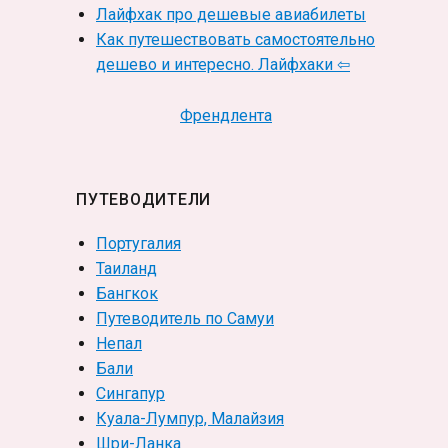
Лайфхак про дешевые авиабилеты
Как путешествовать самостоятельно
дешево и интересно. Лайфхаки ⇦
Френдлента
ПУТЕВОДИТЕЛИ
Португалия
Таиланд
Бангкок
Путеводитель по Самуи
Непал
Бали
Сингапур
Куала-Лумпур, Малайзия
Шри-Ланка