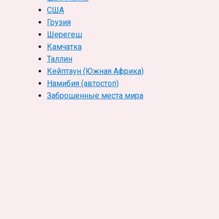
США
Грузия
Шерегеш
Камчатка
Таллин
Кейптаун (Южная Африка)
Намибия (автостоп)
Заброшенные места мира