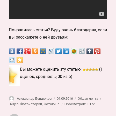
Понравилась статья? Буду очень благодарна, если
вы расскажете о ней друзьям:
Вы можете оценить эту статью:
(
1
оценок, среднее:
5,00
из 5)
Автор
Опубликовано
Рубрики
Метки
Александр Бендюков
01.09.2016
Общая лента
Видео
,
Фотоистории
,
Фотокино
Просмотров: 1 172