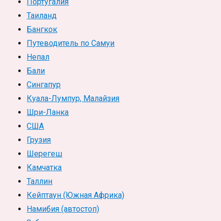
Португалия
Таиланд
Бангкок
Путеводитель по Самуи
Непал
Бали
Сингапур
Куала-Лумпур, Малайзия
Шри-Ланка
США
Грузия
Шерегеш
Камчатка
Таллин
Кейптаун (Южная Африка)
Намибия (автостоп)