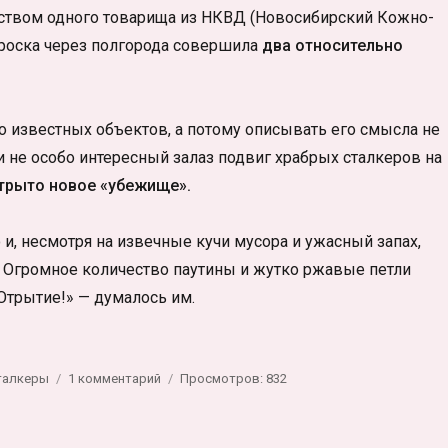
дством одного товарища из НКВД (Новосибирский Кожно-
роска через полгорода совершила
два относительно
о известных объектов, а потому описывать его смысла не
й и не особо интересный залаз подвиг храбрых сталкеров на
трыто новое «убежище».
и, несмотря на извечные кучи мусора и ужасный запах,
. Огромное количество паутины и жутко ржавые петли
Отрытие!» — думалось им.
етки
к
талкеры
1 комментарий
Просмотров: 832
записи
Трезво-
грязный