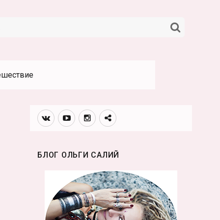
НАЙТИ
ешествие
Вконтакте
Youtube
Инстаграмм
Телеграм
канал
БЛОГ ОЛЬГИ САЛИЙ