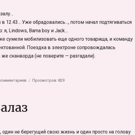
кзалу…
в 12.43… Уже обрадовались…, потом начал подтягиваться
: я, Lindows, Bama boy и Jack…
дке сумели мобилизовать еще одного товарища, и команду
ктованной. Поездка в электроне сопровождалась
е сканворда (не поверите — разгадали).
оездка в заброшенный санаторий. Сталкерские заметки»
к
 комментариев
Просмотров: 829
записи
Поездка
в
алаз
заброшенный
санаторий.
Сталкерские
заметки
, один не берегущий свою жизнь и один просто на голову