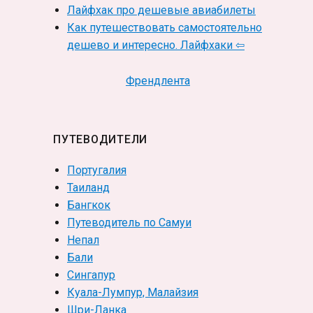
Лайфхак про дешевые авиабилеты
Как путешествовать самостоятельно
дешево и интересно. Лайфхаки ⇦
Френдлента
ПУТЕВОДИТЕЛИ
Португалия
Таиланд
Бангкок
Путеводитель по Самуи
Непал
Бали
Сингапур
Куала-Лумпур, Малайзия
Шри-Ланка