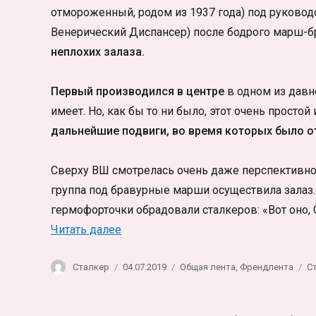
отмороженный, родом из 1937 года) под руково
Венерический Диспансер) после бодрого марш-б
неплохих залаза.
Первый производился в центре
в одном из давн
имеет. Но, как бы то ни было, этот очень просто
дальнейшие подвиги, во время которых было о
Сверху ВШ смотрелась очень даже перспективно 
группа под бравурные марши осуществила залаз
гермофорточки обрадовали сталкеров: «Вот оно, 
«Трезво-грязный залаз»
Читать далее
Автор
Опубликовано
Рубрики
М
Сталкер
04.07.2019
Общая лента
,
Френдлента
С