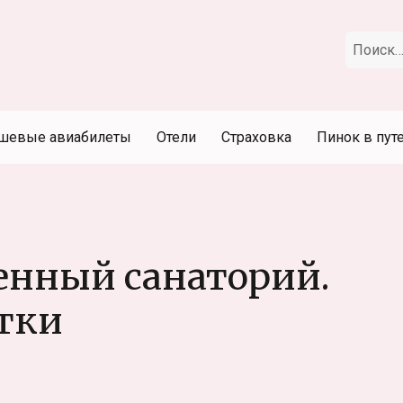
Искать:
шевые авиабилеты
Отели
Страховка
Пинок в пут
енный санаторий.
тки