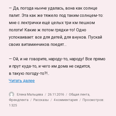
— Да, погода нынче удалась, вона как солнце
палит. Эта как же тяжело под таким солнцем-то:
мне с лектрички ещё целых три км пешком
ползти! Какие ж потом грядки-то! Одно
успокаивает: все для детей, для внуков. Пускай
своих витаминчиков поедят…
— Ой, и не говорите, народу-то, народу! Все прямо
и прут куда-то, и чего им дома не сидится,
в такую погоду-то?!..
«Дачники»
Читать далее
Автор
Опубликовано
Рубрики
Елена Мальцева
26.11.2016
Общая лента
,
Метки
к
Френдлента
Рассказы
4 комментария
Просмотров:
записи
1 325
Дачники