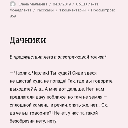
Автор
Опубликовано
Рубрики
Елена Мальцева
04.07.2019
Общая лента
,
Метки
к
Френдлента
Рассказы
1 комментарий
Просмотров:
записи
859
Женское
счастье
Дачники
В предчувствии лета и электричковой толчеи*
— Чарлик, Чарлик! Ты куда?! Сиди здеся,
не шастай куда не попадя! Так, где вы говорите,
выходите? А-а… А мне вот дальше. Нет, нам
предлагали дачу поближе, но там не земля —
сплошной камень, и речки, опять же, нет… Ох,
да че вы говорите?! Не-ет, у нас-та такой
безобразии нету, нету…