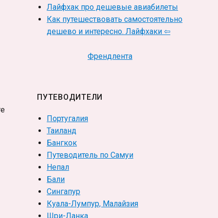
Лайфхак про дешевые авиабилеты
Как путешествовать самостоятельно
дешево и интересно. Лайфхаки ⇦
Френдлента
ПУТЕВОДИТЕЛИ
ге
Португалия
Таиланд
Бангкок
Путеводитель по Самуи
Непал
Бали
Сингапур
Куала-Лумпур, Малайзия
Шри-Ланка