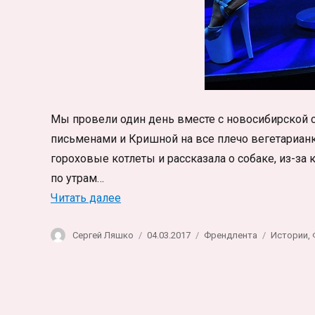
Мы провели один день вместе с новосибирской 
письменами и Кришной на все плечо вегетариан
гороховые котлеты и рассказала о собаке, из-за 
по утрам…
«Один день стриптизёрши. Фотоисто
Читать далее
Автор
Опубликовано
Рубрики
Метки
Сергей Ляшко
04.03.2017
Френдлента
Истории
,