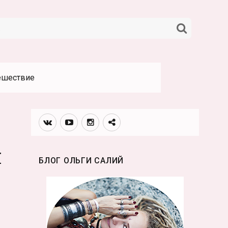
НАЙТИ
ешествие
Вконтакте
Youtube
Инстаграмм
Телеграм
канал
я
БЛОГ ОЛЬГИ САЛИЙ