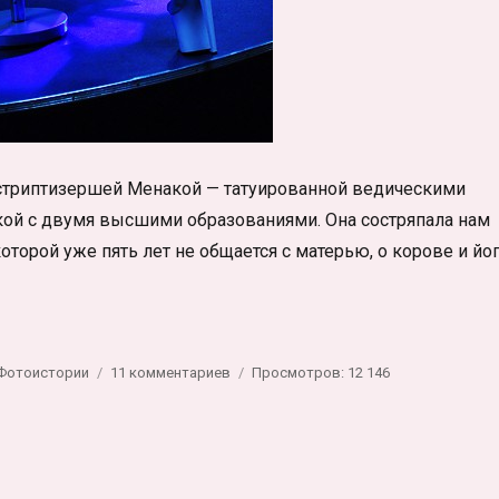
стриптизершей Менакой — татуированной ведическими
кой с двумя высшими образованиями. Она состряпала нам
которой уже пять лет не общается с матерью, о корове и йо
рия про жизнь и работу»
к
Фотоистории
11 комментариев
Просмотров: 12 146
записи
Один
день
стриптизёрши.
Фотоистория