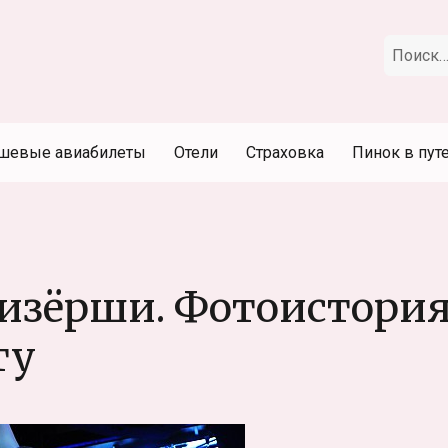
Искать:
шевые авиабилеты
Отели
Страховка
Пинок в пут
тизёрши. Фотоистори
ту