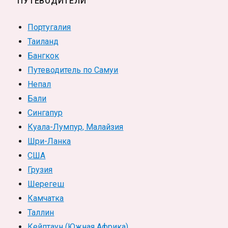
ПУТЕВОДИТЕЛИ
Португалия
Таиланд
Бангкок
Путеводитель по Самуи
Непал
Бали
Сингапур
Куала-Лумпур, Малайзия
Шри-Ланка
США
Грузия
Шерегеш
Камчатка
Таллин
Кейптаун (Южная Африка)