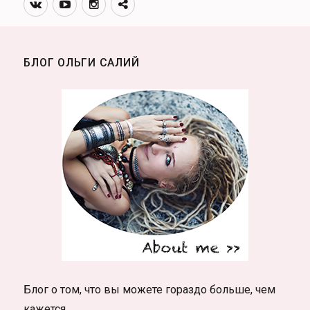
Вконтакте
Youtube
Инстаграмм
Телеграм
Документальный
канал
фото-
арт
Нади
БЛОГ ОЛЬГИ САЛИЙ
Городецкой
Блог о том, что вы можете гораздо больше, чем
кажется.