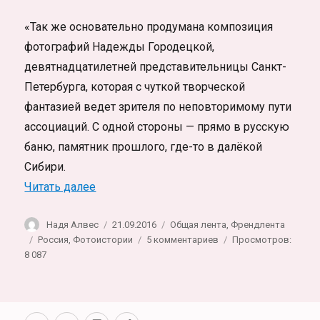
«Так же основательно продумана композиция
фотографий Надежды Городецкой,
девятнадцатилетней представительницы Санкт-
Петербурга, которая с чуткой творческой
фантазией ведет зрителя по неповторимому пути
ассоциаций. С одной стороны — прямо в русскую
баню, памятник прошлого, где-то в далёкой
Сибири.
«Русская баня. Russian bathhouse. Доку
Читать далее
Автор
Опубликовано
Рубрики
Надя Алвес
21.09.2016
Общая лента
,
Френдлента
Метки
к
Россия
,
Фотоистории
5 комментариев
Просмотров:
записи
8 087
Русская
баня.
Russian
bathhouse.