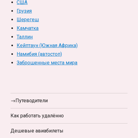
США
Грузия
Шерегеш
Камчатка
Таллин
Кейптаун (Южная Африка)
Намибия (автостоп)
Заброшенные места мира
→Путеводители
Как работать удалённо
Дешевые авиабилеты