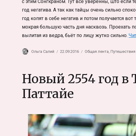
с этим Сонгкраном. Тут все уверенны, што если 
год негатива. А так как тайцы очень сильно спок
год копят в себе негатив и потом получается вот
мокрая большую часть дня насквозь. Проехать по 
вылитая из ведра, бьёт по лицу жутко сильно.
Чи
Автор
Опубликовано
Рубрики
Ольга Салий
22.09.2016
Общая лента
,
Путешествия
Новый 2554 год в 
Паттайе