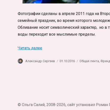
Фотографии сделаны в апреле 2011 года на Втор
семейный праздник, во время которого молодежь
Обливание носит символический характер, но в 
воды переходит все мыслимые пределы.
«Новый 2554 год в Таиланде. Сонгкр
Читать далее
Автор
Опубликовано
Рубрики
Александр Сергеев
01.10.2016
Общая лента
,
Френд
© Ольга Салий, 2008-2026, сайт установил Роман 