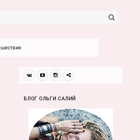
НАЙТИ
ешествие
Вконтакте
Youtube
Инстаграмм
Телеграм
канал
БЛОГ ОЛЬГИ САЛИЙ