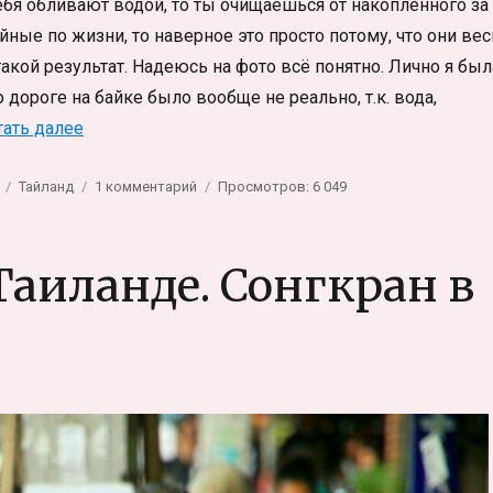
тебя обливают водой, то ты очищаешься от накопленного за
ойные по жизни, то наверное это просто потому, что они вес
 такой результат. Надеюсь на фото всё понятно. Лично я был
дороге на байке было вообще не реально, т.к. вода,
«Сонгкран. Новый год в Тайланде»
тать далее
Метки
к
Тайланд
1 комментарий
Просмотров: 6 049
записи
Сонгкран.
Новый
Таиланде. Сонгкран в
год
в
Тайланде