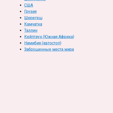
США
Грузия
Шерегеш
Камчатка
Таллин
Кейптаун (Южная Африка)
Намибия (автостоп)
Заброшенные места мира