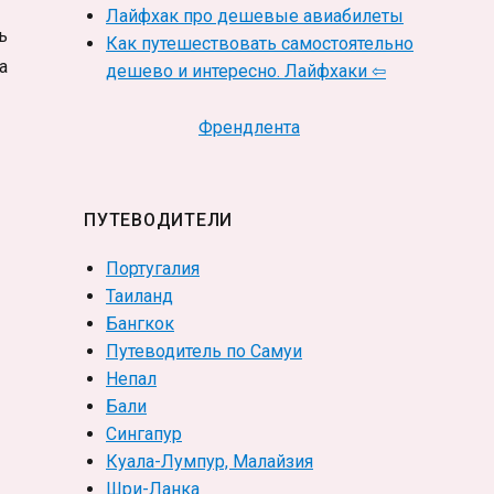
Лайфхак про дешевые авиабилеты
ь
Как путешествовать самостоятельно
а
дешево и интересно. Лайфхаки ⇦
Френдлента
ПУТЕВОДИТЕЛИ
Португалия
Таиланд
Бангкок
Путеводитель по Самуи
Непал
Бали
Сингапур
Куала-Лумпур, Малайзия
Шри-Ланка