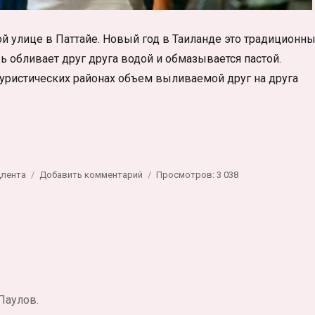
ой улице в Паттайе. Новый год в Таиланде это традиционн
 обливает друг друга водой и обмазывается пастой.
туристических районах объем выливаемой друг на друга
ан в Паттайе»
к
лента
Добавить комментарий
Просмотров: 3 038
записи
Новый
2554
год
в
Таиланде.
Сонгкран
в
Паулов.
Паттайе