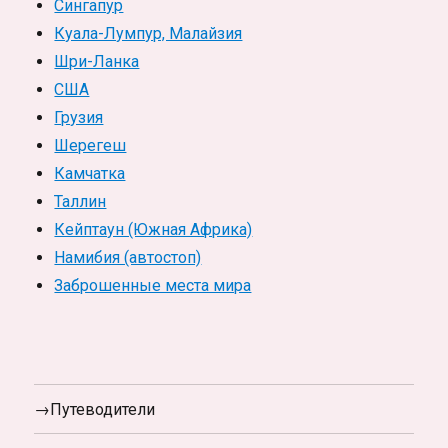
Сингапур
Куала-Лумпур, Малайзия
Шри-Ланка
США
Грузия
Шерегеш
Камчатка
Таллин
Кейптаун (Южная Африка)
Намибия (автостоп)
Заброшенные места мира
→Путеводители