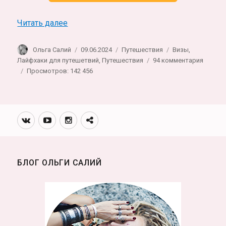
«Туристическая страховка онлайн: какую
Читать далее
Автор
Опубликовано
Рубрики
Метки
Ольга Салий
09.06.2024
Путешествия
Визы
,
к
Лайфхаки для путешетвий
,
Путешествия
94 комментария
записи
Просмотров: 142 456
Турист
страхо
онлайн
какую
Вконтакте
Youtube
Инстаграмм
Телеграм
страхо
канал
выбра
+скидк
БЛОГ ОЛЬГИ САЛИЙ