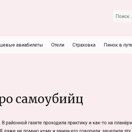
Искать:
шевые авиабилеты
Отели
Страховка
Пинок в пут
Про самоубийц
 В районной газете проходила практику и как-то на планёр
 Я даже не помню кому и зачем его говорили, зацепила эту