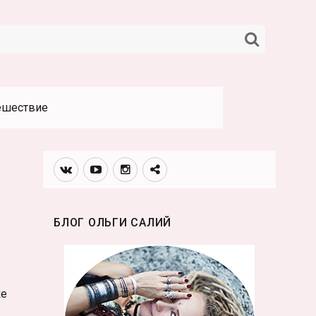
НАЙТИ
ешествие
Вконтакте
Youtube
Инстаграмм
Телеграм
канал
БЛОГ ОЛЬГИ САЛИЙ
ке