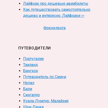
Лайфхак про дешевые авиабилеты
Как путешествовать самостоятельно
дешево и интересно. Лайфхаки ⇦
Френдлента
ПУТЕВОДИТЕЛИ
Португалия
Таиланд
Бангкок
Путеводитель по Самуи
Непал
Бали
Сингапур
Куала-Лумпур, Малайзия
Шри-Ланка