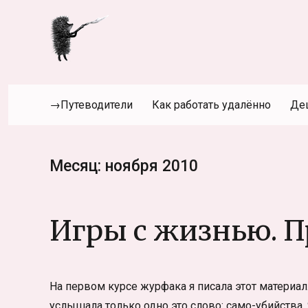
→Путеводители
Как работать удалённо
Де
Месяц:
ноября 2010
Игры с жизнью. 
На первом курсе журфака я писала этот материал.
услышала только одно это слово: само-убийства.