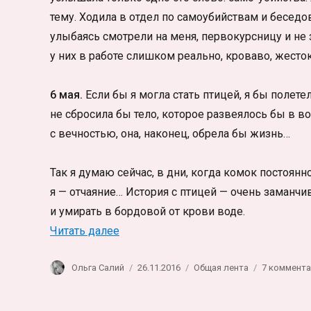
тему. Ходила в отдел по самоубийствам и бесед
улыбаясь смотрели на меня, первокурсницу и не з
у них в работе слишком реально, кроваво, жесток
6 мая.
Если бы я могла стать птицей, я бы полете
не сбросила бы тело, которое развеялось бы в в
с вечностью, она, наконец, обрела бы жизнь…
Так я думаю сейчас, в дни, когда комок постоянно
я — отчаяние… История с птицей — очень заманчив
и умирать в бордовой от крови воде.
«Игры с жизнью. Про самоубийц»
Читать далее
Автор
Опубликовано
Рубрики
Ольга Салий
26.11.2016
Общая лента
7 коммент