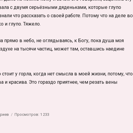
овала с двумя серьёзными дяденьками, которые глупо
нали что рассказать о своей работе. Потому что на деле вс
о и глупо. Тяжело.
ла прямо в небо, не оглядываясь, к Богу, пока душа моя
оздухе на тысячи частиц, может там, оставшись наедине
 стоит у горла, когда нет смысла в моей жизни, потому, что
а и красива. Это гораздо приятнее, чем резать вены
к
ариев
Просмотров: 1 233
записи
Игры
с